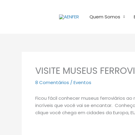
Ir
para
Quem Somos
o
conteúdo
VISITE MUSEUS FERRO
8 Comentários
/
Eventos
Ficou fácil conhecer museus ferroviários a
incríveis que você vai se encantar. Conheça 
clique você chega em cidades da Europa, E
———————————————–