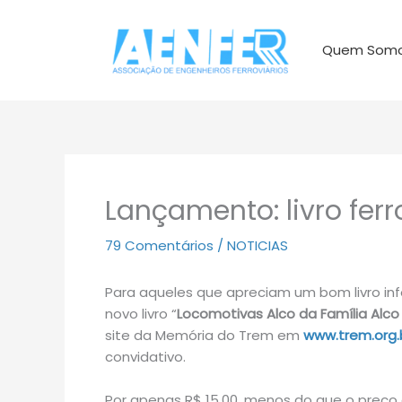
Ir
para
Quem Som
o
conteúdo
Lançamento: livro ferr
79 Comentários
/
NOTICIAS
Para aqueles que apreciam um bom livro inf
novo livro “
Locomotivas Alco da Família Alco n
site da Memória do Trem em
www.trem.org.
convidativo.
Por apenas R$ 15,00, menos do que o preço 