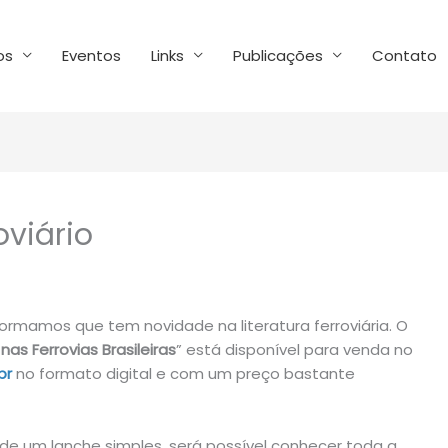
os
Eventos
Links
Publicações
Contato
oviário
ormamos que tem novidade na literatura ferroviária. O
as Ferrovias Brasileiras
” está disponível para venda no
br
no formato digital e com um preço bastante
de um lanche simples, será possível conhecer toda a