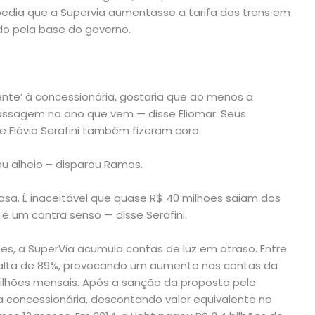
edia que a Supervia aumentasse a tarifa dos trens em
do pela base do governo.
ente’ à concessionária, gostaria que ao menos a
assagem no ano que vem — disse Eliomar. Seus
 e Flávio Serafini também fizeram coro:
u alheio – disparou Ramos.
sa. É inaceitável que quase R$ 40 milhões saiam dos
é um contra senso — disse Serafini.
es, a SuperVia acumula contas de luz em atraso. Entre
 alta de 89%, provocando um aumento nas contas da
milhões mensais. Após a sanção da proposta pelo
da concessionária, descontando valor equivalente no