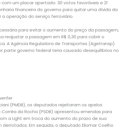
 com um placar apertado: 30 votos favoráveis e 21
nharia financeira do governo para quitar uma dívida da
r a operação do serviço ferroviário.
essária para evitar o aumento do preço da passagem,
sa reajustar a passagem em R$ 0,30 para cobrir o
ca. A Agência Reguladora de Transportes (Agetransp)
r parte governo federal teria causado desequilíbrios no
Aenfer
ciani (PMDB), os deputados rejeitaram os apelos
ulo Corrêa da Rocha (PSDB) apresentou emendas para
 com a Light em troca do aumento do prazo de sua
 derrotados. Em seguida, o deputado Eliomar Coelho