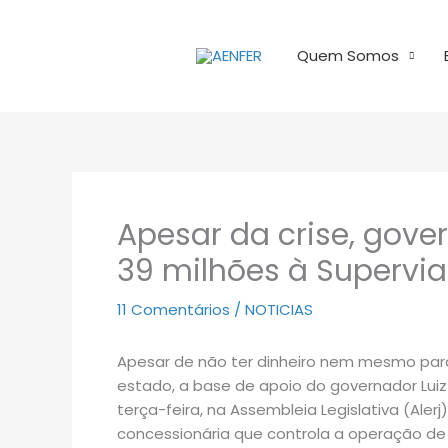
Ir
para
Quem Somos
o
conteúdo
Apesar da crise, gove
39 milhões à Supervia
11 Comentários
/
NOTICIAS
Apesar de não ter dinheiro nem mesmo para
estado, a base de apoio do governador Lui
terça-feira, na Assembleia Legislativa (Alerj
concessionária que controla a operação de t