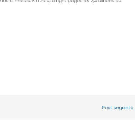
mos 12 meses. Em 2014, a Light pagou R$ 2,4 bilhões do
Post seguinte