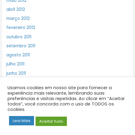
maio 2012
abril 2012
março 2012
fevereiro 2012
outubro 2011
setembro 2011
agosto 2011
julho 2011
junho 2011
maio 2011
Usamos cookies em nosso site para fornecer a
abril 2011
experiência mais relevante, lembrando suas
preferências e visitas repetidas. Ao clicar em “Aceitar
todos”, você concorda com o uso de TODOS os
cookies.
Leia Mais
Aceitar tudo
Categorias