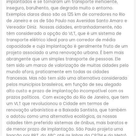
implantados e se tornaram um transporte ineficiente,
inseguro, barulhento, que degrada muito o entorno.
Exemplos claros disso são os 125 km de corredores no Rio
de Janeiro e os de São Paulo nas Avenidas Santo Amaro e
Vereador Diniz. Nossas cidades, entranhadamente, não
têm considerado a opção do VLT, que é um sistema de
transporte elétrico ideal para um corredor de média
capacidade e cuja implantação é geralmente fruto de um
projeto associado a uma renovação urbana. É bem mais
abrangente que um simples transporte de pessoas. Ele
tem sido um marco de valorização de muitas cidades pelo
mundo afora, praticamente em todas as cidades
francesas. Mas não tem sido uma alternativa considerada
pelos municípios brasileiros, em função de seu alegado
alto custo e prazo de implantação incompatível com os
prazos políticos. Com exceção do Rio de Janeiro, que tem
um VLT que revolucionou a Cidade em termos de
renovação urbanística e a Baixada Santista, que também
o adotou como uma alternativa ecológica, as nossas
cidades têm preferido sistemas de ônibus, mais baratos e
de menor prazo de implantação. São Paulo projeta uma
ligação por BRT, do ABC até as linhas da CPTM e do Metrô