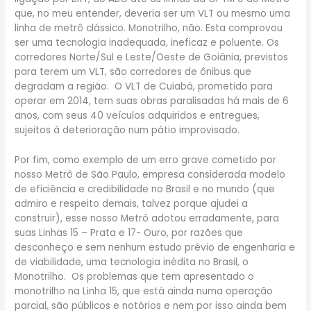
que, no meu entender, deveria ser um VLT ou mesmo uma
linha de metrô clássico. Monotrilho, não. Esta comprovou
ser uma tecnologia inadequada, ineficaz e poluente. Os
corredores Norte/Sul e Leste/Oeste de Goiânia, previstos
para terem um VLT, são corredores de ônibus que
degradam a região. O VLT de Cuiabá, prometido para
operar em 2014, tem suas obras paralisadas há mais de 6
anos, com seus 40 veículos adquiridos e entregues,
sujeitos à deterioração num pátio improvisado.
Por fim, como exemplo de um erro grave cometido por
nosso Metrô de São Paulo, empresa considerada modelo
de eficiência e credibilidade no Brasil e no mundo (que
admiro e respeito demais, talvez porque ajudei a
construir), esse nosso Metrô adotou erradamente, para
suas Linhas 15 – Prata e 17- Ouro, por razões que
desconheço e sem nenhum estudo prévio de engenharia e
de viabilidade, uma tecnologia inédita no Brasil, o
Monotrilho. Os problemas que tem apresentado o
monotrilho na Linha 15, que está ainda numa operação
parcial, são públicos e notórios e nem por isso ainda bem