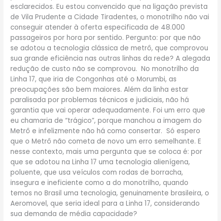
esclarecidos. Eu estou convencido que na ligação prevista
de Vila Prudente a Cidade Tiradentes, o monotrilho não vai
conseguir atender à oferta especificada de 48.000
passageiros por hora por sentido. Pergunto: por que não
se adotou a tecnologia clássica de metrô, que comprovou
sua grande eficiência nas outras linhas da rede? A alegada
redução de custo não se comprovou. No monotrilho da
Linha 17, que iria de Congonhas até o Morumbi, as
preocupações são bem maiores. Além da linha estar
paralisada por problemas técnicos e judiciais, não há
garantia que vai operar adequadamente. Foi um erro que
eu chamaria de “trágico”, porque manchou a imagem do
Metrô e infelizmente não há como consertar. Só espero
que o Metrô não cometa de novo um erro semelhante. E
nesse contexto, mais uma pergunta que se coloca é: por
que se adotou na Linha 17 uma tecnologia alienígena,
poluente, que usa veículos com rodas de borracha,
insegura e ineficiente como a do monotrilho, quando
temos no Brasil uma tecnologia, genuinamente brasileira, o
Aeromovel, que seria ideal para a Linha 17, considerando
sua demanda de média capacidade?