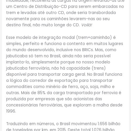
mobilidade, recolheria as cargas na origem levando-as até
um Centro de Distribuição-CD para serem embarcadas no
trem e levadas até outro CD, onde seria transbordada
novamente para os caminhões levarem-nas ao seu
destino final, não muito longe do CD.
Voilà!
Esse modelo de integração modal (trem+caminhão) é
simples, perfeito e funciona a contento em muitos lugares
do mundo desenvolvido, inclusive nos BRICs. Mas, como
jabuticaba só tem no Brasil, ainda não seria possível
implanta-lo, simplesmente porque no nosso modelo
jabuticaba ferroviária, não há capacidade (trens)
disponível para transportar carga geral. No Brasil funciona
a lógica do corredor de exportação para transportar
commodities como minério de ferro, aço, soja, milho e
outras. Mais de 85% da carga transportada por ferrovia é
produzida por empresas que são acionistas das
concessionárias ferroviárias, que exploram a malha desde
1996.
Traduzindo em números, o Brasil movimentou 1.656 bilhão
de toneladas por km, em 2015. Deste total 1.076 bilhão