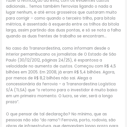
fazer a retificação da linha, com os evidentes custos
adicionais… Temos também ferrovias ligando o nada a
lugar nenhum, e até erros grosseiros que custaram muito
para corrigir – como quando o terceiro trilho, para bitola
métrica, é assentado à esquerda entre os trilhos da bitola
larga, assim partindo das duas pontas, e só se nota a falha
quando as duas frentes de trabalho se encontram…
No caso da Transnordestina, como informam desde o
interior pernambucano os jornalistas de O Estado de São
Paulo (30/12/2012, páginas 24/25), é espantosa a
velocidade no aumento de custos. Começou com R$ 4,5
bilhões em 2005. Em 2008, já eram R$ 5,4 bilhões. Agora,
por menos de R$ 8,2 bilhões não sai. Alega a
concessionária da ferrovia – a Transnordestina Logística
S/A (TLSA) que “o retorno para o investidor é muito baixo
em um primeiro momento. O lucro, se vier, será a longo
prazo”.
O que pensar de tal declaração? No mínimo, que as
pessoas não são “do ramo”! Ferrovia, porto, rodovia, são
obras de infraestrutura, que demandam longo prazo para