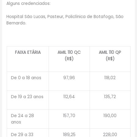
Alguns credenciados:
Hospital São Lucas, Pasteur, Policlínica de Botafogo, São
Bernardo.
FAIXA ETÁRIA
AMIL 110 QC
AMIL 110 QP
(R$)
(R$)
De 0 a 18 anos
97,96
118,02
De 19 a 23 anos
112,64
135,72
De 24 a 28
157,70
190,00
anos
De 29 a 33
189,25
228,00