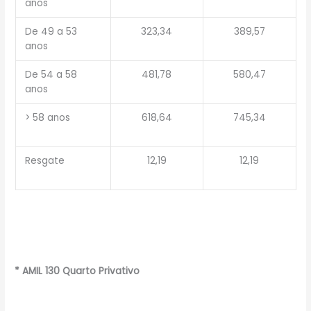
anos
De 49 a 53
323,34
389,57
anos
De 54 a 58
481,78
580,47
anos
> 58 anos
618,64
745,34
Resgate
12,19
12,19
* AMIL 130 Quarto Privativo