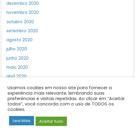
dezembro 2020
novembro 2020
outubro 2020
setembro 2020
agosto 2020
julho 2020
junho 2020
maio 2020
abril 2020
março 2020
Usamos cookies em nosso site para fornecer a
experiência mais relevante, lembrando suas
fevereiro 2020
preferências e visitas repetidas. Ao clicar em “Aceitar
janeiro 2020
todos”, você concorda com o uso de TODOS os
cookies.
dezembro 2019
Leia Mais
Aceitar tudo
novembro 2019
outubro 2019