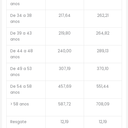
anos
De 34 a 38
217,64
262,21
anos
De 39 a 43
219,80
264,82
anos
De 44 a 48
240,00
289,13
anos
De 49 a 53
307,19
370,10
anos
De 54 a 58
457,69
551,44
anos
> 58 anos
587,72
708,09
Resgate
12,19
12,19