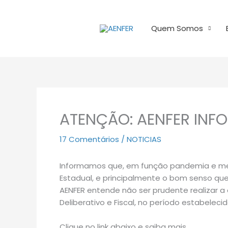
Ir
para
Quem Somos
o
conteúdo
ATENÇÃO: AENFER INF
17 Comentários
/
NOTICIAS
Informamos que, em função pandemia e medi
Estadual, e principalmente o bom senso qu
AENFER entende não ser prudente realizar a
Deliberativo e Fiscal, no período estabeleci
Clique no link abaixo e saiba mais