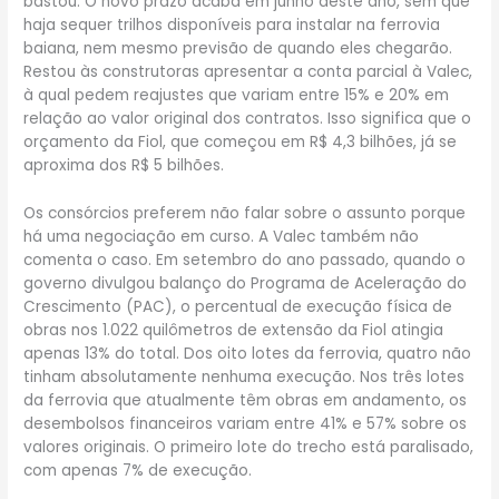
bastou. O novo prazo acaba em junho deste ano, sem que
haja sequer trilhos disponíveis para instalar na ferrovia
baiana, nem mesmo previsão de quando eles chegarão.
Restou às construtoras apresentar a conta parcial à Valec,
à qual pedem reajustes que variam entre 15% e 20% em
relação ao valor original dos contratos. Isso significa que o
orçamento da Fiol, que começou em R$ 4,3 bilhões, já se
aproxima dos R$ 5 bilhões.
Os consórcios preferem não falar sobre o assunto porque
há uma negociação em curso. A Valec também não
comenta o caso. Em setembro do ano passado, quando o
governo divulgou balanço do Programa de Aceleração do
Crescimento (PAC), o percentual de execução física de
obras nos 1.022 quilômetros de extensão da Fiol atingia
apenas 13% do total. Dos oito lotes da ferrovia, quatro não
tinham absolutamente nenhuma execução. Nos três lotes
da ferrovia que atualmente têm obras em andamento, os
desembolsos financeiros variam entre 41% e 57% sobre os
valores originais. O primeiro lote do trecho está paralisado,
com apenas 7% de execução.