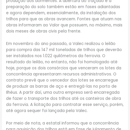
produção dos dormentes. A abertura do traçado e a
preparação do solo também estão em fases adiantadas
e agora dependem, essencialmente, da instalação dos
trilhos para que as obras avancem. Fontes que atuam nas
obras informaram ao Valor que possuem, no máximo, mais
dois meses de obras civis pela frente.
Em novembro do ano passado, a Valec realizou o leilão
para compra das 147 mil toneladas de trilhos que deverão
ser instalados nos 1.022 quilômetros da ferrovia. O
resultado do leilão, no entanto, não foi homologado até
hoje, porque os dois consórcios que venceram os lotes da
concorrência apresentaram recursos administrativos. O
contrato prevê que o vencedor dos lotes se encarregue
de produzir as barras de aço e entregá-las no porto de
Ilhéus. A partir daí, uma outra empresa será encarregada
de fazer o transporte dos trilhos até os canteiros de obra
da ferrovia. A licitação para contratar esse serviço, porém,
até agora sequer foi lançada pela Valec.
Por meio de nota, a estatal informou que a concorrência
para aquisição dos trilhos está em fase de julgamento de