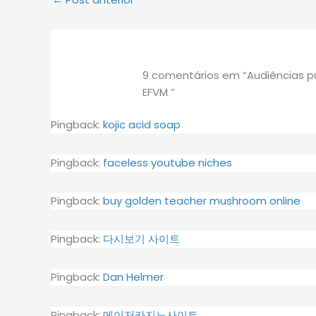
9 comentários em “Audiências pú
EFVM ”
Pingback:
kojic acid soap
Pingback:
faceless youtube niches
Pingback:
buy golden teacher mushroom online
Pingback:
다시보기 사이트
Pingback:
Dan Helmer
Pingback:
메이저카지노사이트