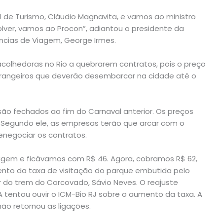
 de Turismo, Cláudio Magnavita, e vamos ao ministro
olver, vamos ao Procon”, adiantou o presidente da
ências de Viagem, George Irmes.
colhedoras no Rio a quebrarem contratos, pois o preço
strangeiros que deverão desembarcar na cidade até o
são fechados ao fim do Carnaval anterior. Os preços
. Segundo ele, as empresas terão que arcar com o
enegociar os contratos.
agem e ficávamos com R$ 46. Agora, cobramos R$ 62,
nto da taxa de visitação do parque embutida pelo
or do trem do Corcovado, Sávio Neves. O reajuste
A tentou ouvir o ICM-Bio RJ sobre o aumento da taxa. A
não retornou as ligações.