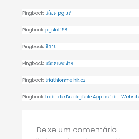
Pingback:
สล็อต pg แท้
Pingback:
pgslot168
Pingback:
นิยาย
Pingback:
สล็อตแตกง่าย
Pingback:
triathlonmelnik.cz
Pingback:
Lade die Druckglück-App auf der Website
Deixe um comentário