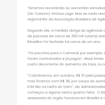
“Estamos recorrendo ao secretário estadual
(do Turismo) Vinícius Lage. Mas se nada res
regional Rio da Associação Brasileira de Ag
Segundo ele, a medida obriga às agências a
de pacotes de cerca de 300 mil turistas e
Réveillon foi fechado há cerca de um ano.
“Os pacotes para o Carnaval, por exemplo, 
foram contratados e já pagos”, disse Irmes
custo decorrente do aumento da taxa, ou r
“Cobrávamos, em outubro, R$ 51 pela pass
mas ficamos com R$ 36, por causa do aume
ICM-Bio na tarifa do trem”, diz Administrad
começou a vigorar nesta quarta-feira. O DI
assessoria do órgão funciona em Brasília e 