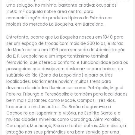
uma solução, no mínimo, bastante criativa: ocupar os
2
2.500 m
daquela nobre área central para
comercialização de produtos típicos do Estado nos
moldes do mercado La Boqueira, em Barcelona.
Entretanto, ocorre que La Boqueira nasceu em 1840 para
ser um espaço de trocas com mais de 300 lojas, e Barão
de Mauá nasceu em 1926 para ser sede da Administração
da E. F. Leopoldina e um importantíssimo terminal
ferroviário, que oferecia conforto e funcionalidade para os
passageiros que desejavam deslocar-se para bairros do
subúrbio do Rio (Zona da Leopoldina) e para outras
localidades. Diariamente haviam muitos trens para
dezenas de cidades fluminenses como Petrópolis, Miguel
Pereira, Friburgo e Teresópolis; e também para localidades
bem mais distantes como Macaé, Campos, Três Rios,
Itaperuna e muitas outras. De Barão chegava-se a
Cachoeiro do Itapemirim e Vitória, no Espírito Santo e a
muitas cidades mineiras como Caratinga, Além Paraíba,
Carangola, Manhuaçú, Bicas e tantas outras. Além disso, a
estação nos seus primórdios era bem servida por uma