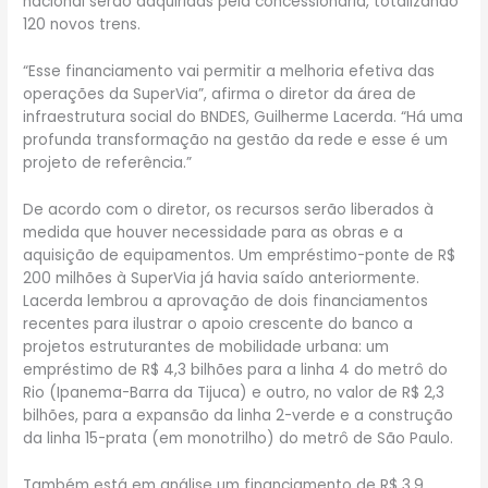
nacional serão adquiridas pela concessionária, totalizando
120 novos trens.
“Esse financiamento vai permitir a melhoria efetiva das
operações da SuperVia”, afirma o diretor da área de
infraestrutura social do BNDES, Guilherme Lacerda. “Há uma
profunda transformação na gestão da rede e esse é um
projeto de referência.”
De acordo com o diretor, os recursos serão liberados à
medida que houver necessidade para as obras e a
aquisição de equipamentos. Um empréstimo-ponte de R$
200 milhões à SuperVia já havia saído anteriormente.
Lacerda lembrou a aprovação de dois financiamentos
recentes para ilustrar o apoio crescente do banco a
projetos estruturantes de mobilidade urbana: um
empréstimo de R$ 4,3 bilhões para a linha 4 do metrô do
Rio (Ipanema-Barra da Tijuca) e outro, no valor de R$ 2,3
bilhões, para a expansão da linha 2-verde e a construção
da linha 15-prata (em monotrilho) do metrô de São Paulo.
Também está em análise um financiamento de R$ 3,9