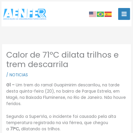
Ir
para
o
conteúdo
Calor de 71ºC dilata trilhos e
trem descarrila
/
NOTICIAS
G1 –
Um trem do ramal Guapimirim descarrilou, na tarde
desta quinta-feira (20), no bairro de Parque Estrela, em
Magé, na Baixada Fluminense, no Rio de Janeiro. Não houve
feridos.
Segundo a SuperVia, o incidente foi causado pela
alta
temperatura registrada na via férrea
, que chegou
a
71°C,
dilatando os trilhos.