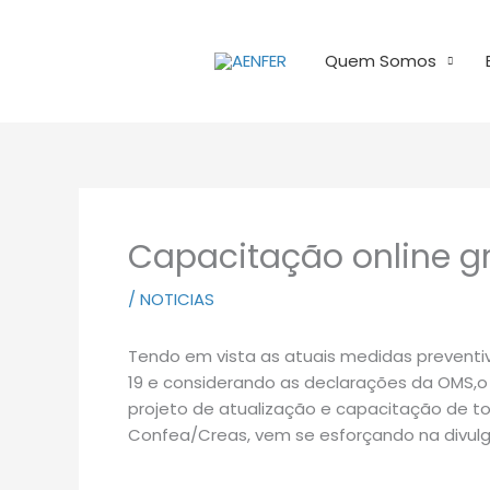
Ir
para
Quem Somos
o
conteúdo
Capacitação online gr
/
NOTICIAS
Tendo em vista as atuais medidas preventi
19 e considerando as declarações da OMS,o 
projeto de atualização e capacitação de to
Confea/Creas, vem se esforçando na divulga