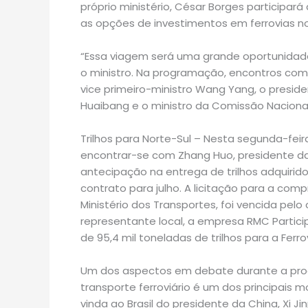
próprio ministério, César Borges participa
as opções de investimentos em ferrovias no
“Essa viagem será uma grande oportunidade
o ministro. Na programação, encontros com 
vice primeiro-ministro Wang Yang, o presi
Huaibang e o ministro da Comissão Naciona
Trilhos para Norte-Sul – Nesta segunda-fei
encontrar-se com Zhang Huo, presidente da P
antecipação na entrega de trilhos adquirido
contrato para julho. A licitação para a compr
Ministério dos Transportes, foi vencida pe
representante local, a empresa RMC Partic
de 95,4 mil toneladas de trilhos para a Ferro
Um dos aspectos em debate durante a prog
transporte ferroviário é um dos principais m
vinda ao Brasil do presidente da China, Xi 