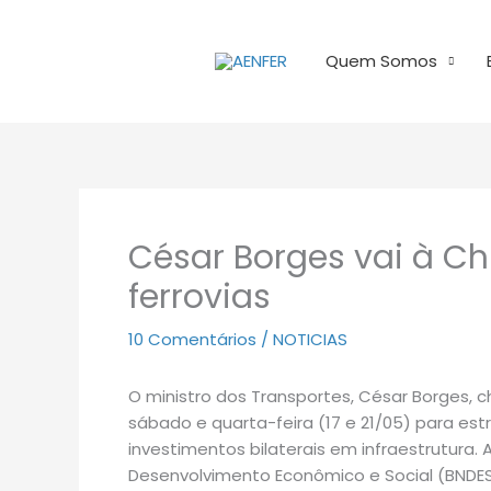
Ir
para
Quem Somos
o
conteúdo
César Borges vai à C
ferrovias
10 Comentários
/
NOTICIAS
O ministro dos Transportes, César Borges, c
sábado e quarta-feira (17 e 21/05) para est
investimentos bilaterais em infraestrutur
Desenvolvimento Econômico e Social (BNDES)