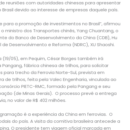
rá de reuniões com autoridades chinesas para apresentar
 Brasil devido ao interesse de empresas daquele país.
 para a promoção de investimentos no Brasil”, afirmou
o ministro dos Transportes chinês, Yang Chuantang, o
dente do Banco de Desenvolvimento da China (CDB), Hu
l de Desenvolvimento e Reforma (NDRC), XU Shaoshi.
ra (19/05), em Pequim, César Borges também irá
angang, fábrica chinesa de trilhos, para solicitar
s para trecho da Ferrovia Norte-Sul, prevista em
a de trilhos, feita pela Valec Engenharia, vinculada ao
lo consórcio PIETC-RMC, formado pela Pangang e seu
ipação (de Minas Gerais). O processo prevê a entrega
via, no valor de R$ 402 milhões.
ramação é a experiência da China em ferrovias. O
odais do país. A visita da comitiva brasileira antecede a
Jinping. O presidente tem viagem oficial marcada em