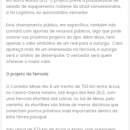
em Barra Mansa (RJ). O projeto prevê a possibilidade de
cessão de equipamento rodante da atual concessionária,
a VLI Logística, ao autorizatário vencedor.
Este chamamento público, em específico, também não
contará com aportes de recursos públicos, algo que pode
ocorrer nos próximos projetos do tipo. Além disso, terá
apenas o valor simbólico de um real para a outorga. Caso
apareça mais de um interessado na ferrovia, a outorga
será o critério de desempate. O vencedor será quem
oferecer o maior valor.
O projeto da ferrovia
O Corredor Minas-Rio é um trecho de 703 km entre Arcos,
no Centro-Oeste mineiro, até Angra dos Reis (RJ), com
uma ferrovia shortline até Lavras, no Sul de Minas, pelo
caminho. As shortlines são linhas de menor distância que
conectam pontos próximos mais importantes dentro da
linha férrea principal.
São cerca de 573 km de Arcos a Angra, com passagem