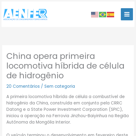
Ir
para
o
conteúdo
China opera primeira
locomotiva híbrida de célula
de hidrogênio
20 Comentários
/
Sem categoria
A primeira locomotiva híbrida de célula a combustível de
hidrogênio da China, construída em conjunto pela CRRC
Datong e a State Power Investment Corporation (SPIC),
iniciou a operação na Ferrovia Jinzhou-Baiyinhua na Região
Autônoma da Mongólia Interior.
O veículo terminou o desenvolvimento em fevereiro deste