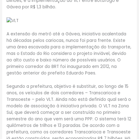
bilhões, e a implementação do VLT entre Botafogo e
Gávea por R$ 1,3 bilhão.
A extensão do metrô até a Gávea, iniciativa acalentada
há décadas pelos cariocas, nunca foi para frente. Existe
uma área escavada para a implementação do transporte,
mas o Estado do Rio considera o projeto inviável, devido
ao alto custo e baixo número de possíveis usuários. O
primeiro corredor do BRT foi inaugurado em 2012, na
gestão anterior do prefeito Eduardo Paes.
Segundo a prefeitura, objetivo é substituir, ao longo de 15
anos, os veículos de dois corredores – Transcarioca e
Transoeste – pelo VLT. Ainda não está definido qual será o
modelo de associação à iniciativa privada. O VLT na Zona
Sul, que deverá começar a ser construído no primeiro
semestre do ano que vem será uma PPP. O sistema terá 12
quilômetros de trilhos e 13 paradas. De acordo com a
prefeitura, como os corredores Transcarioca e Transoeste
já estão construídos, serão economizados R$ 7 bilhões. Há