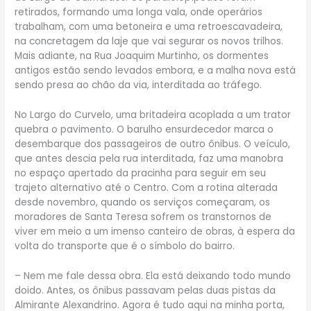
retirados, formando uma longa vala, onde operários
trabalham, com uma betoneira e uma retroescavadeira,
na concretagem da laje que vai segurar os novos trilhos.
Mais adiante, na Rua Joaquim Murtinho, os dormentes
antigos estão sendo levados embora, e a malha nova está
sendo presa ao chão da via, interditada ao tráfego.
No Largo do Curvelo, uma britadeira acoplada a um trator
quebra o pavimento. O barulho ensurdecedor marca o
desembarque dos passageiros de outro ônibus. O veículo,
que antes descia pela rua interditada, faz uma manobra
no espaço apertado da pracinha para seguir em seu
trajeto alternativo até o Centro. Com a rotina alterada
desde novembro, quando os serviços começaram, os
moradores de Santa Teresa sofrem os transtornos de
viver em meio a um imenso canteiro de obras, à espera da
volta do transporte que é o símbolo do bairro.
– Nem me fale dessa obra. Ela está deixando todo mundo
doido. Antes, os ônibus passavam pelas duas pistas da
Almirante Alexandrino. Agora é tudo aqui na minha porta,