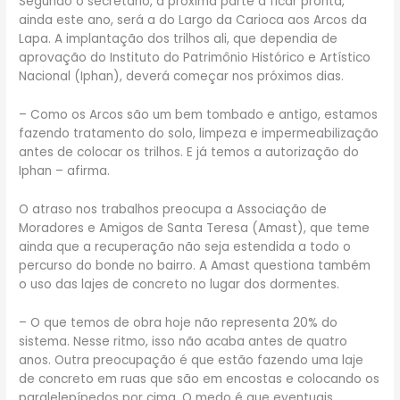
Segundo o secretário, a próxima parte a ficar pronta,
ainda este ano, será a do Largo da Carioca aos Arcos da
Lapa. A implantação dos trilhos ali, que dependia de
aprovação do Instituto do Patrimônio Histórico e Artístico
Nacional (Iphan), deverá começar nos próximos dias.
– Como os Arcos são um bem tombado e antigo, estamos
fazendo tratamento do solo, limpeza e impermeabilização
antes de colocar os trilhos. E já temos a autorização do
Iphan – afirma.
O atraso nos trabalhos preocupa a Associação de
Moradores e Amigos de Santa Teresa (Amast), que teme
ainda que a recuperação não seja estendida a todo o
percurso do bonde no bairro. A Amast questiona também
o uso das lajes de concreto no lugar dos dormentes.
– O que temos de obra hoje não representa 20% do
sistema. Nesse ritmo, isso não acaba antes de quatro
anos. Outra preocupação é que estão fazendo uma laje
de concreto em ruas que são em encostas e colocando os
paralelepípedos por cima. O medo é que eventuais