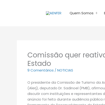
Ir
para
Quem Somos
o
conteúdo
Comissão quer reativa
Estado
9 Comentários
/
NOTICIAS
O presidente da Comissão de Turismo da Ass
(Alerj), deputado Dr. Sadinoel (PMB), afirmo
discutir com instituições e representantes 
anúncio foi feito durante audiência pública 
Permanente de Desenvolvimento do Estado, n