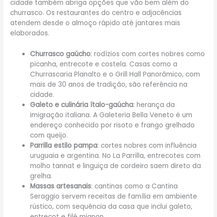
cidade também abriga opções que vão bem além do
churrasco. Os restaurantes do centro e adjacências
atendem desde o almoço rápido até jantares mais
elaborados.
Churrasco gaúcho
: rodízios com cortes nobres como
picanha, entrecote e costela. Casas como a
Churrascaria Planalto e o Grill Hall Panorâmico, com
mais de 30 anos de tradição, são referência na
cidade.
Galeto e culinária ítalo-gaúcha
: herança da
imigração italiana. A Galeteria Bella Veneto é um
endereço conhecido por risoto e frango grelhado
com queijo.
Parrilla estilo pampa
: cortes nobres com influência
uruguaia e argentina. No La Parrilla, entrecotes com
molho tannat e linguiça de cordeiro saem direto da
grelha.
Massas artesanais
: cantinas como a Cantina
Seraggio servem receitas de família em ambiente
rústico, com sequência da casa que inclui galeto,
entrecot e filé mignon.