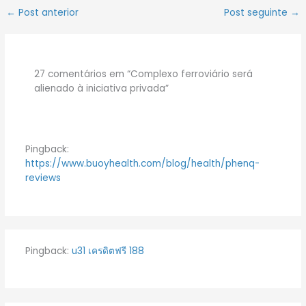
←
Post anterior
Post seguinte
→
27 comentários em “Complexo ferroviário será
alienado à iniciativa privada”
Pingback:
https://www.buoyhealth.com/blog/health/phenq-
reviews
Pingback:
u31 เครดิตฟรี 188