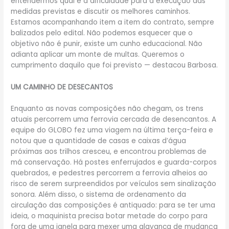
entendermos qual é a dificuldade para a execução das
medidas previstas e discutir os melhores caminhos.
Estamos acompanhando item a item do contrato, sempre
balizados pelo edital. Não podemos esquecer que o
objetivo não é punir, existe um cunho educacional. Não
adianta aplicar um monte de multas. Queremos o
cumprimento daquilo que foi previsto — destacou Barbosa.
UM CAMINHO DE DESECANTOS
Enquanto as novas composições não chegam, os trens
atuais percorrem uma ferrovia cercada de desencantos. A
equipe do GLOBO fez uma viagem na última terça-feira e
notou que a quantidade de casas e caixas d’água
próximas aos trilhos cresceu, e encontrou problemas de
má conservação. Há postes enferrujados e guarda-corpos
quebrados, e pedestres percorrem a ferrovia alheios ao
risco de serem surpreendidos por veículos sem sinalização
sonora. Além disso, o sistema de ordenamento da
circulação das composições é antiquado: para se ter uma
ideia, o maquinista precisa botar metade do corpo para
fora de uma janela para mexer uma alavanca de mudança