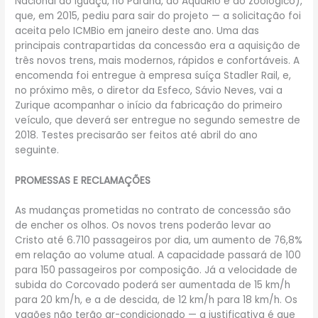
Nacional do Iguaçu, no Paraná, do AquaRio e do zoológico),
que, em 2015, pediu para sair do projeto — a solicitação foi
aceita pelo ICMBio em janeiro deste ano. Uma das
principais contrapartidas da concessão era a aquisição de
três novos trens, mais modernos, rápidos e confortáveis. A
encomenda foi entregue à empresa suíça Stadler Rail, e,
no próximo mês, o diretor da Esfeco, Sávio Neves, vai a
Zurique acompanhar o início da fabricação do primeiro
veículo, que deverá ser entregue no segundo semestre de
2018. Testes precisarão ser feitos até abril do ano
seguinte.
PROMESSAS E RECLAMAÇÕES
As mudanças prometidas no contrato de concessão são
de encher os olhos. Os novos trens poderão levar ao
Cristo até 6.710 passageiros por dia, um aumento de 76,8%
em relação ao volume atual. A capacidade passará de 100
para 150 passageiros por composição. Já a velocidade de
subida do Corcovado poderá ser aumentada de 15 km/h
para 20 km/h, e a de descida, de 12 km/h para 18 km/h. Os
vagões não terão ar-condicionado — a justificativa é que