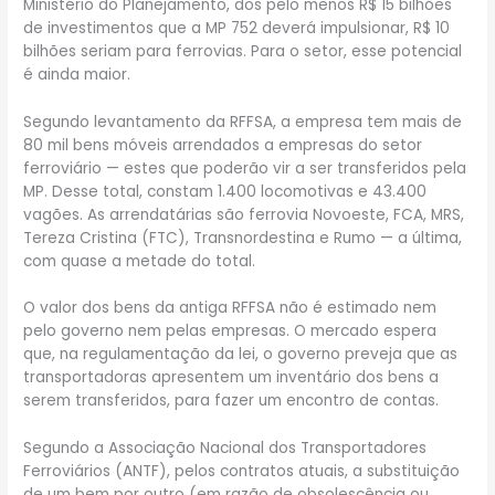
Ministério do Planejamento, dos pelo menos R$ 15 bilhões
de investimentos que a MP 752 deverá impulsionar, R$ 10
bilhões seriam para ferrovias. Para o setor, esse potencial
é ainda maior.
Segundo levantamento da RFFSA, a empresa tem mais de
80 mil bens móveis arrendados a empresas do setor
ferroviário — estes que poderão vir a ser transferidos pela
MP. Desse total, constam 1.400 locomotivas e 43.400
vagões. As arrendatárias são ferrovia Novoeste, FCA, MRS,
Tereza Cristina (FTC), Transnordestina e Rumo — a última,
com quase a metade do total.
O valor dos bens da antiga RFFSA não é estimado nem
pelo governo nem pelas empresas. O mercado espera
que, na regulamentação da lei, o governo preveja que as
transportadoras apresentem um inventário dos bens a
serem transferidos, para fazer um encontro de contas.
Segundo a Associação Nacional dos Transportadores
Ferroviários (ANTF), pelos contratos atuais, a substituição
de um bem por outro (em razão de obsolescência ou