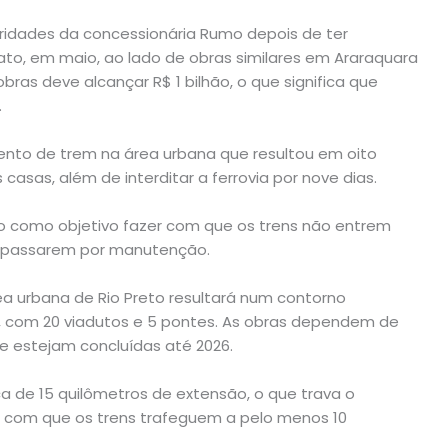
oridades da concessionária Rumo depois de ter
to, em maio, ao lado de obras similares em Araraquara
 obras deve alcançar R$ 1 bilhão, o que significa que
.
mento de trem na área urbana que resultou em oito
 casas, além de interditar a ferrovia por nove dias.
ão como objetivo fazer com que os trens não entrem
 passarem por manutenção.
ea urbana de Rio Preto resultará num contorno
o, com 20 viadutos e 5 pontes. As obras dependem de
ue estejam concluídas até 2026.
ca de 15 quilômetros de extensão, o que trava o
rá com que os trens trafeguem a pelo menos 10