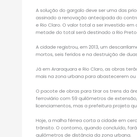
A solução do gargalo deve ser uma das pri
assinado a renovação antecipada do contra
e Rio Claro. O valor total a ser investido em
metade do total será destinado a Rio Preto
A cidade registrou, em 2013, um descarrila
mortos, seis feridos e na destruição de duas
Já em Araraquara e Rio Claro, as obras ter
mais na zona urbana para abastecerem ou
O pacote de obras para tirar os trens da ár
ferroviário com 59 quilômetros de extensã
licenciamentos, mas a prefeitura projeta q
Hoje, a malha férrea corta a cidade em cer
trânsito. O contorno, quando concluído, fa
quilômetros de distância da zona urbana.