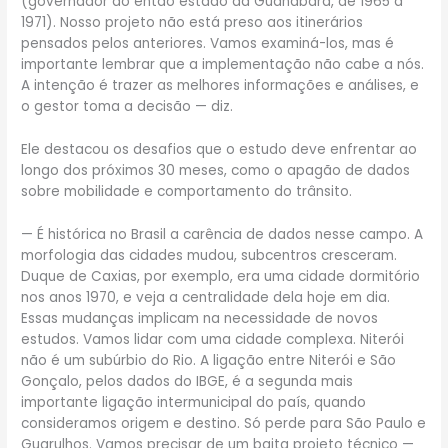
(governador do então estado da Guanabara, de 1965 a
1971). Nosso projeto não está preso aos itinerários
pensados pelos anteriores. Vamos examiná-los, mas é
importante lembrar que a implementação não cabe a nós.
A intenção é trazer as melhores informações e análises, e
o gestor toma a decisão — diz.
Ele destacou os desafios que o estudo deve enfrentar ao
longo dos próximos 30 meses, como o apagão de dados
sobre mobilidade e comportamento do trânsito.
— É histórica no Brasil a carência de dados nesse campo. A
morfologia das cidades mudou, subcentros cresceram.
Duque de Caxias, por exemplo, era uma cidade dormitório
nos anos 1970, e veja a centralidade dela hoje em dia.
Essas mudanças implicam na necessidade de novos
estudos. Vamos lidar com uma cidade complexa. Niterói
não é um subúrbio do Rio. A ligação entre Niterói e São
Gonçalo, pelos dados do IBGE, é a segunda mais
importante ligação intermunicipal do país, quando
consideramos origem e destino. Só perde para São Paulo e
Guarulhos. Vamos precisar de um baita projeto técnico —