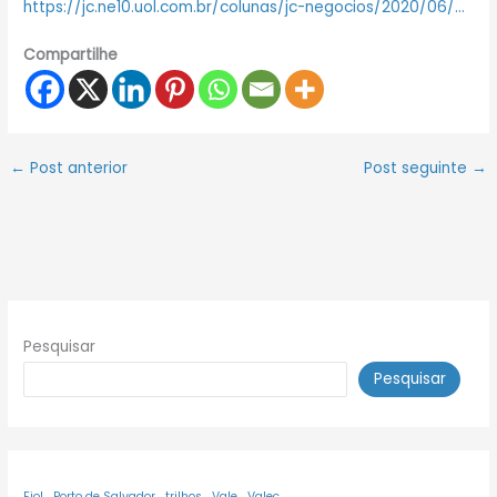
https://jc.ne10.uol.com.br/colunas/jc-negocios/2020/06/…
Compartilhe
←
Post anterior
Post seguinte
→
Pesquisar
Pesquisar
Fiol
Porto de Salvador
trilhos
Vale
Valec