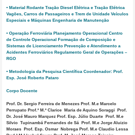
•
Material Rodante
Tração Diesel Elétrica e Tração Elétrica
Vagões, Carros de Passageiros e Trem de Unidade Veículos
Especiais e Máquinas Engenharia de Manutenção
•
Operação Ferroviária
Planejamento Operacional Centro
de Controle Operacional Formação de Composição e
Sistemas de Licenciamento Prevenção e Atendimento a
Acidentes Ferroviários Regulamento Geral de Operações –
RGO
•
Metodologia da Pesquisa Científica
Coordenador: Prof.
Esp. José Roberto Pataro
Corpo Docente
Prof. Dr. Sergio Ferreira de Menezes
Prof. M.e Marcelo
Perrupato
Prof.ª M.ª Clarice Maria de Aquino Soraggi
Prof.
Dr. José Mauro Marquez
Prof. Esp. Júlio Duarte
Prof. M.e
Silvio Tupinambá Fernandes de Sá
Prof. M.e Jorge Aluizio
Moraes
Prof. Esp. Osmar Nobrega
Prof. M.e Claudio Lessa