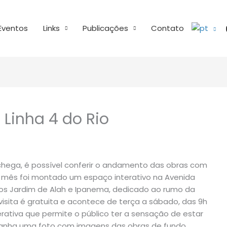
Eventos
Links
Publicações
Contato
 Linha 4 do Rio
chega, é possível conferir o andamento das obras com
do mês foi montado um espaço interativo na Avenida
irros Jardim de Alah e Ipanema, dedicado ao rumo da
isita é gratuita e acontece de terça a sábado, das 9h
rativa que permite o público ter a sensação de estar
ganha uma foto com imagens das obras de fundo.