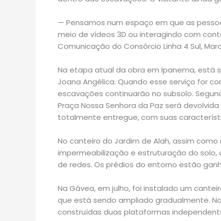
— Pensamos num espaço em que as pessoas 
meio de vídeos 3D ou interagindo com cont
Comunicação do Consórcio Linha 4 Sul, Marce
Na etapa atual da obra em Ipanema, está s
Joana Angélica. Quando esse serviço for con
escavações continuarão no subsolo. Segun
Praça Nossa Senhora da Paz será devolvida à
totalmente entregue, com suas característic
No canteiro do Jardim de Alah, assim como
impermeabilização e estruturação do solo
de redes. Os prédios do entorno estão gan
Na Gávea, em julho, foi instalado um cante
que está sendo ampliado gradualmente. Na
construídas duas plataformas independente