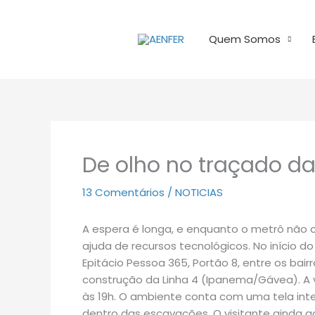
Ir
para
Quem Somos
o
conteúdo
De olho no traçado da
13 Comentários
/
NOTICIAS
A espera é longa, e enquanto o metrô não 
ajuda de recursos tecnológicos. No início 
Epitácio Pessoa 365, Portão 8, entre os ba
construção da Linha 4 (Ipanema/Gávea). A v
às 19h. O ambiente conta com uma tela inte
dentro das escavações. O visitante ainda 