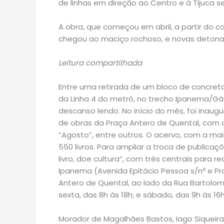
de linhas em direção ao Centro e à Tijuca 
A obra, que começou em abril, a partir do
chegou ao maciço rochoso, e novas detonaç
Leitura compartilhada
Entre uma retirada de um bloco de concreto
da Linha 4 do metrô, no trecho Ipanema/
descanso lendo. No início do mês, foi inaug
de obras da Praça Antero de Quental, com di
“Agosto”, entre outros. O acervo, com a mai
550 livros. Para ampliar a troca de publica
livro, doe cultura”, com três centrais para
Ipanema (Avenida Epitácio Pessoa s/nº e P
Antero de Quental, ao lado da Rua Bartolo
sexta, das 8h às 18h; e sábado, das 9h às 16h
Morador de Magalhães Bastos, Iago Siqueira 