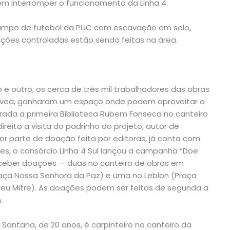
sem interromper o funcionamento da Linha 4.
 campo de futebol da PUC com escavação em solo,
ões controladas estão sendo feitas na área.
 e outro, os cerca de três mil trabalhadores das obras
Gávea, ganharam um espaço onde podem aproveitar o
urada a primeira Biblioteca Rubem Fonseca no canteiro
reito a visita do padrinho do projeto, autor de
or parte de doação feita por editoras, já conta com
ções, o consórcio Linha 4 Sul lançou a campanha “Doe
 receber doações — duas no canteiro de obras em
raça Nossa Senhora da Paz) e uma no Leblon (Praça
meu Mitre). As doações podem ser feitas de segunda a
.
Santana, de 20 anos, é carpinteiro no canteiro da