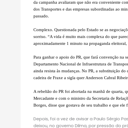
da campanha avaliaram que não era conveniente com
dos Transportes e das empresas subordinadas ao minis
passado.
Complexo. Questionada pelo Estado se as negociaçõe
sorriso. “A vida é muito mais complexa do que pare
aproximadamente 1 minuto na propaganda eleitoral, a
Para ganhar o apoio do PR, que fará convenção na s
Departamento Nacional de Infraestrutura de Transpor
ainda resista às mudanças. No PR, a substituição do d
cadeira de Fraxe a sigla quer Anderson Cabral Ribeir
A rebelião do PR foi abortada na manhã de quarta, 
Mercadante e com o ministro da Secretaria de Relaç
Borges, disse que gostava de seu trabalho e que ele f
Depois, foi a vez de avisar a Paulo Sérgio P
deixou, no governo Dilma, por pressão do p