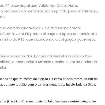
e do PR e ex-deputado Valdemar Costa Neto.
o processo do mensalão e cumprindo pena em Brasília,
do.
ue ele não ajudava o PR. Se ficasse no cargo,
até em levar o PR para a aliança de apoio ao candidato
aminho do PTB, que abandonou a coligação governista
equipe e acomodou Borges na Secretaria dos Portos,
olítico, o economista Antonio Henrique, então titular de
sta.
enos de quatro meses da eleição e a cerca de seis meses do fim do
ira, durante reunião com o ex-presidente Luiz Inácio Lula da Silva,
nte (Casa Civil), o marqueteiro João Santana e outros integrantes