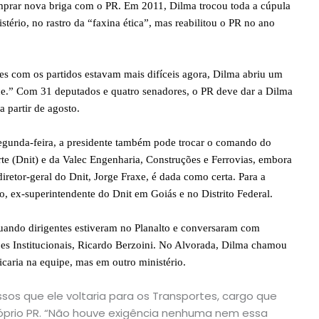
prar nova briga com o PR. Em 2011, Dilma trocou toda a cúpula
tério, no rastro da “faxina ética”, mas reabilitou o PR no ano
s com os partidos estavam mais difíceis agora, Dilma abriu um
ce.” Com 31 deputados e quatro senadores, o PR deve dar a Dilma
 partir de agosto.
egunda-feira, a presidente também pode trocar o comando do
te (Dnit) e da Valec Engenharia, Construções e Ferrovias, embora
iretor-geral do Dnit, Jorge Fraxe, é dada como certa. Para a
o, ex-superintendente do Dnit em Goiás e no Distrito Federal.
quando dirigentes estiveram no Planalto e conversaram com
ões Institucionais, Ricardo Berzoini. No Alvorada, Dilma chamou
icaria na equipe, mas em outro ministério.
assos que ele voltaria para os Transportes, cargo que
róprio PR. “Não houve exigência nenhuma nem essa