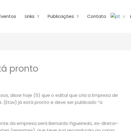
Eventos
Links
Publicações
Contato
stá pronto
sos, disse hoje (5) que o edital que cria a Empresa de
A. (Etav) já está pronto e deve ser publicado “a
nte da empresa será Bernardo Figueiredo, ex-diretor-
rtes Terrestres), que teve sua recondução ao cargo