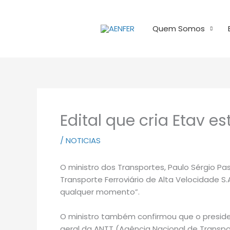
Ir
para
Quem Somos
o
conteúdo
Edital que cria Etav e
/
NOTICIAS
O ministro dos Transportes, Paulo Sérgio Pas
Transporte Ferroviário de Alta Velocidade S.
qualquer momento”.
O ministro também confirmou que o preside
geral da ANTT (Agência Nacional de Transpo