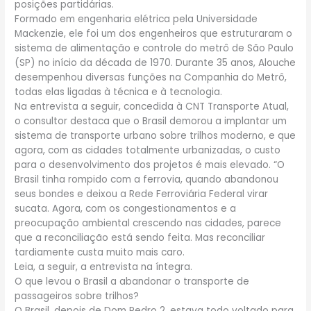
posições partidárias.
Formado em engenharia elétrica pela Universidade
Mackenzie, ele foi um dos engenheiros que estruturaram o
sistema de alimentação e controle do metrô de São Paulo
(SP) no início da década de 1970. Durante 35 anos, Alouche
desempenhou diversas funções na Companhia do Metrô,
todas elas ligadas à técnica e à tecnologia.
Na entrevista a seguir, concedida à CNT Transporte Atual,
o consultor destaca que o Brasil demorou a implantar um
sistema de transporte urbano sobre trilhos moderno, e que
agora, com as cidades totalmente urbanizadas, o custo
para o desenvolvimento dos projetos é mais elevado. “O
Brasil tinha rompido com a ferrovia, quando abandonou
seus bondes e deixou a Rede Ferroviária Federal virar
sucata. Agora, com os congestionamentos e a
preocupação ambiental crescendo nas cidades, parece
que a reconciliação está sendo feita. Mas reconciliar
tardiamente custa muito mais caro.
Leia, a seguir, a entrevista na íntegra.
O que levou o Brasil a abandonar o transporte de
passageiros sobre trilhos?
O Brasil, depois de Dom Pedro 2, estava todo voltado para