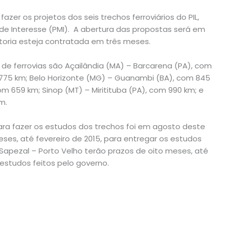
zer os projetos dos seis trechos ferroviários do PIL,
e Interesse (PMI). A abertura das propostas será em
toria esteja contratada em três meses.
 de ferrovias são Açailândia (MA) – Barcarena (PA), com
 775 km; Belo Horizonte (MG) – Guanambi (BA), com 845
om 659 km; Sinop (MT) – Miritituba (PA), com 990 km; e
m.
ra fazer os estudos dos trechos foi em agosto deste
ses, até fevereiro de 2015, para entregar os estudos
e Sapezal – Porto Velho terão prazos de oito meses, até
 estudos feitos pelo governo.