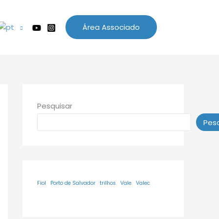
Área Associado
Pesquisar
Pesq
Fiol
Porto de Salvador
trilhos
Vale
Valec