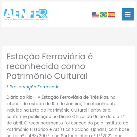
Ir
para
o
conteúdo
Estação Ferroviária é
reconhecida como
Patrimônio Cultural
/
Preservação Ferroviaria
Diário do Rio
– A
Estação Ferroviária de Três Rios
, no
interior do estado do Rio de Janeiro, foi oficialmente
incluída na Lista do Patrimônio Cultural Ferroviário,
conforme publicação no Diário Oficial da União do dia 17
de abril. O reconhecimento foi concedido pelo Instituto do
Patrimônio Histórico e Artístico Nacional (Iphan), com base
na Lei nº 11.483/2007 e na Portaria Iphan nº 17/2022, que