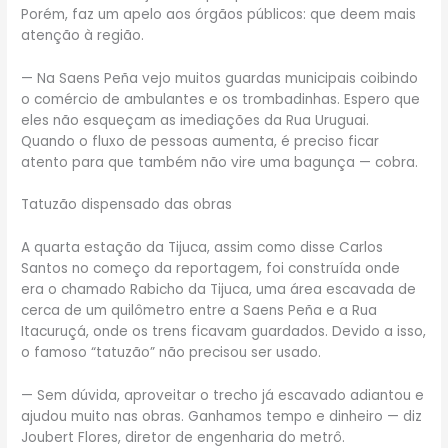
Porém, faz um apelo aos órgãos públicos: que deem mais
atenção à região.
— Na Saens Peña vejo muitos guardas municipais coibindo
o comércio de ambulantes e os trombadinhas. Espero que
eles não esqueçam as imediações da Rua Uruguai.
Quando o fluxo de pessoas aumenta, é preciso ficar
atento para que também não vire uma bagunça — cobra.
Tatuzão dispensado das obras
A quarta estação da Tijuca, assim como disse Carlos
Santos no começo da reportagem, foi construída onde
era o chamado Rabicho da Tijuca, uma área escavada de
cerca de um quilômetro entre a Saens Peña e a Rua
Itacuruçá, onde os trens ficavam guardados. Devido a isso,
o famoso “tatuzão” não precisou ser usado.
— Sem dúvida, aproveitar o trecho já escavado adiantou e
ajudou muito nas obras. Ganhamos tempo e dinheiro — diz
Joubert Flores, diretor de engenharia do metrô.