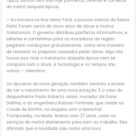
Tijuca, Santos tem até hoje panfletos, bilhetes e carteiras
do metrô daquela época.
— Eu morava na Rua Henry Ford, a poucos metros da Saens
Peña. Foram cerca de cinco anos de obras e muitos
transtornos. O governo distribuiu panfletos informativos, e
bilhetes e carteirinhas para os moradores da região
pegarem conduções gratuitamente, como uma maneira
de ressarcir os prejuízos causados pelas obras. Aqui não
houve isso, mas o transtorno daquela época nem se
compara com o atual. A tecnologia e os tempos são
outros — relembra.
Os tijucanos da nova geração também sentirão o prazer
de ver o nascimento de uma nova estação. É o caso do
despachante Paulo Roberto Júnior, morador da Dona
Delfina, e do engenheiro Robson Fontinele, que reside na
Conde de Bonfim, na esquina com a Marechal
Trompowsky, na Muda. Ambos com 27 anos, usam os
serviços do metrô diariamente para irem ao trabalho. Eles
afirmam que a novidade caiu como uma luva.