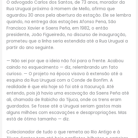
O advogado Carlos dos Santos, de 73 anos, morador da
Rua Uruguai próximo à Homem de Mello, afirma que
aguardou 30 anos pela abertura da estação. Ele se lembra
quando, na entrega das estações Afonso Pena, São
Francisco Xavier e Saens Peña, em 1982, o então
presidente, João Figueiredo, no discurso de inauguração,
prometeu que a linha seria estendida até a Rua Uruguai a
partir do ano seguinte.
— Não sei por que a ideia não foi para a frente. Acabou
caindo no esquecimento — diz, relembrando um fato
curioso. — O projeto na época visava à extensão até a
esquina da Rua Uruguai com a Conde de Bonfim. A
realidade é que ela hoje só foi até a Itacuruçá. Até
entendo, pois já havia uma escavação da Saens Peña até
ali, chamada de Rabicho da Tijuca, onde os trens eram
guardados. Se fosse até a Uruguai seriam gastos mais
alguns milhões com escavações e desapropriações. Mas
está de ótimo tamanho — diz.
Colecionador de tudo o que remeta ao Rio Antigo e à