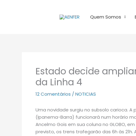
Ir
para
Quem Somos
o
conteúdo
Estado decide amplia
da Linha 4
12 Comentários
/
NOTICIAS
Uma novidade surgiu no subsolo carioca. A p
(Ipanema-Barra) funcionará num horário mai
Ancelmo Gois em sua coluna no GLOBO, em ve
previsto, os trens trafegarão das 6h às 21h