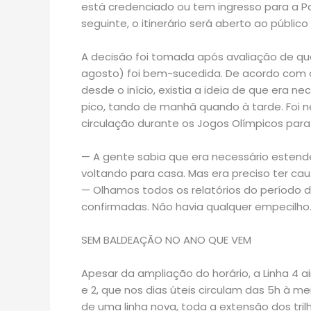
está credenciado ou tem ingresso para a P
seguinte, o itinerário será aberto ao público
A decisão foi tomada após avaliação de qu
agosto) foi bem-sucedida. De acordo com o 
desde o início, existia a ideia de que era ne
pico, tando de manhã quando à tarde. Foi nec
circulação durante os Jogos Olímpicos para
— A gente sabia que era necessário estender
voltando para casa. Mas era preciso ter caut
— Olhamos todos os relatórios do período 
confirmadas. Não havia qualquer empecilho
SEM BALDEAÇÃO NO ANO QUE VEM
Apesar da ampliação do horário, a Linha 4 a
e 2, que nos dias úteis circulam das 5h à mei
de uma linha nova, toda a extensão dos tri