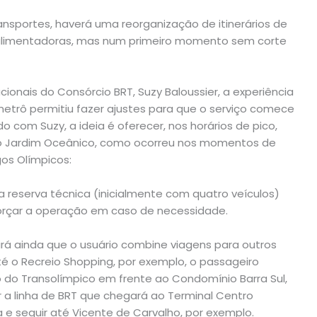
ansportes, haverá uma reorganização de itinerários de
as alimentadoras, mas num primeiro momento sem corte
cionais do Consórcio BRT, Suzy Baloussier, a experiência
etrô permitiu fazer ajustes para que o serviço comece
do com Suzy, a ideia é oferecer, nos horários de pico,
do Jardim Oceânico, como ocorreu nos momentos de
os Olímpicos:
 reserva técnica (inicialmente com quatro veículos)
forçar a operação em caso de necessidade.
tirá ainda que o usuário combine viagens para outros
até o Recreio Shopping, por exemplo, o passageiro
 do Transolímpico em frente ao Condomínio Barra Sul,
r a linha de BRT que chegará ao Terminal Centro
a e seguir até Vicente de Carvalho, por exemplo.