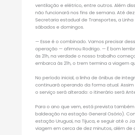
ventilação e elétrico, entre outros. Além d
não funcionará nos fins de semana. Até d
Secretaria estadual de Transportes, a Linh
sábados e domingos.
— Esse é o combinado. Vamos precisar dess
operação — afirmou Rodrigo. — É bom lembr
às 21h, na verdade o nosso trabalho começ
embarca às 21h, o trem termina a viagem qu
No período inicial, a linha de ônibus de in
continuará operando da forma atual. Assim 
o serviço será alterado: o itinerário será A
Para o ano que vem, está prevista também a
baldeação na estação General Osório). Com 
estação Uruguai, na Tijuca, e seguir até o J
viagem em cerca de dez minutos, além de di