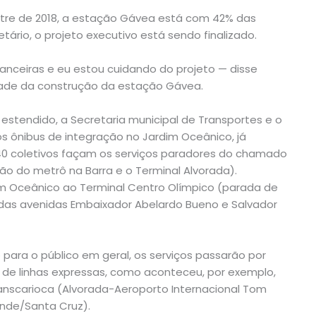
mestre de 2018, a estação Gávea está com 42% das
ário, o projeto executivo está sendo finalizado.
anceiras e eu estou cuidando do projeto — disse
idade da construção da estação Gávea.
o estendido, a Secretaria municipal de Transportes e o
s ônibus de integração no Jardim Oceânico, já
40 coletivos façam os serviços paradores do chamado
ão do metrô na Barra e o Terminal Alvorada).
im Oceânico ao Terminal Centro Olímpico (parada de
 das avenidas Embaixador Abelardo Bueno e Salvador
ara o público em geral, os serviços passarão por
ão de linhas expressas, como aconteceu, por exemplo,
Transcarioca (Alvorada-Aeroporto Internacional Tom
nde/Santa Cruz).