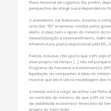
Plano Nacional de Logística. Ela, porém, de
perspectiva de atingir sua independência fi
O presidente Jair Bolsonaro, durante a camp
uma das “50” empresas criadas pelos govern
eleito. A ideia tem o apoio do ministro da 
Desestatização e Desinvestimento, Salim Ma
Infraestrutura, pasta responsável pela EPL,
Freitas, inclusive, não gosta que a EPL sej
esse projeto há tempo (…) não sei porque i
Programa de Parceiras e Investimentos (PPI
liquidação da companhia. A ideia do minist
mostrar que ela é útil na modelagem das no
A missão está a cargo de Arthur Luis Pinho 
ao contrário do ministro, diz que a EPL se “
de viabilidade econômico-financeira do tre
projeto do trem-bala.