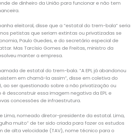
pende de dinheiro da União para funcionar e não tem
nanceira.
anha eleitoral, disse que a “estatal do trem-bala” seria
os petistas que seriam extintas ou privatizadas se
Economia, Paulo Guedes, e do secretário especial de
ttar. Mas Tarcísio Gomes de Freitas, ministro da
 resolveu manter a empresa.
a chamada de estatal do trem-bala. “A EPL já abandonou
nsistem em chamá-la assim”, disse em coletiva do
), ao ser questionado sobre a não privatização ou
ro é desconstruir essa imagem negativa da EPL e
vas concessões de infraestrutura.
de Lima, nomeado diretor-presidente da estatal. Lima,
orgulha muito” de ter sido criada para fazer os estudos
m de alta velocidade (TAV), nome técnico para o