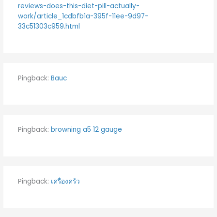
reviews-does-this-diet-pill-actually-
work/article_1cdbfb1a-395f-11ee-9d97-
33c51303c959.html
Pingback:
Bauc
Pingback:
browning a5 12 gauge
Pingback:
เครื่องครัว