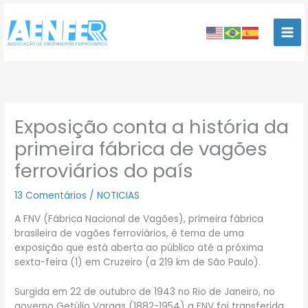
Ir
para
o
conteúdo
Exposição conta a história da
primeira fábrica de vagões
ferroviários do país
13 Comentários
/
NOTICIAS
A FNV (Fábrica Nacional de Vagões), primeira fábrica
brasileira de vagões ferroviários, é tema de uma
exposição que está aberta ao público até a próxima
sexta-feira (1) em Cruzeiro (a 219 km de São Paulo).
Surgida em 22 de outubro de 1943 no Rio de Janeiro, no
governo Getúlio Vargas (1882-1954) a FNV foi transferida