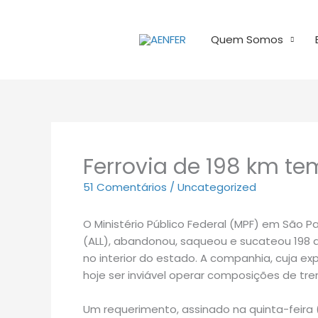
Ir
para
Quem Somos
o
conteúdo
Ferrovia de 198 km te
51 Comentários
/
Uncategorized
O Ministério Público Federal (MPF) em São P
(ALL), abandonou, saqueou e sucateou 198 qui
no interior do estado. A companhia, cuja ex
hoje ser inviável operar composições de tre
Um requerimento, assinado na quinta-feira 