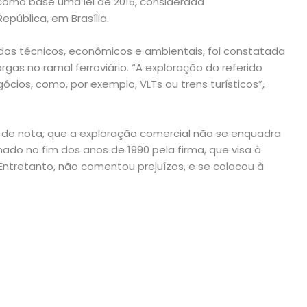
 como base uma lei de 2016, considerada
epública, em Brasília.
dos técnicos, econômicos e ambientais, foi constatada
argas no ramal ferroviário. “A exploração do referido
cios, como, por exemplo, VLTs ou trens turísticos”,
o de nota, que a exploração comercial não se enquadra
do no fim dos anos de 1990 pela firma, que visa à
ntretanto, não comentou prejuízos, e se colocou à