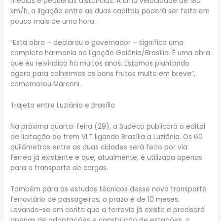
médias e pequenas distâncias. A uma velocidade de 180
km/h, a ligação entre as duas capitais poderá ser feita em
pouco mais de uma hora.
“Esta obra – declarou o governador – significa uma
completa harmonia na ligação Goiânia/Brasília. É uma obra
que eu reivindico há muitos anos. Estamos plantando
agora para colhermos os bons frutos muito em breve”,
comemorou Marconi.
Trajeto entre Luziânia e Brasília
Na próxima quarta-feira (29), a Sudeco publicará o edital
de licitação do trem VLT ligando Brasília a Luziânia. Os 60
quilômetros entre as duas cidades será feito por via
férrea já existente e que, atualmente, é utilizada apenas
para o transporte de cargas.
Também para os estudos técnicos desse novo transporte
ferroviário de passageiros, o prazo é de 10 meses.
Levando-se em conta que a ferrovia já existe e precisará
apenas de adaptações e construção de estações, o