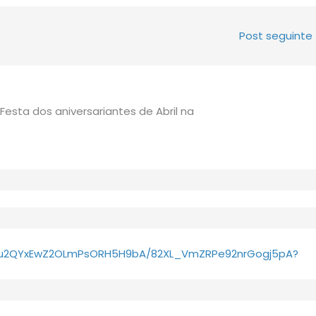
Post seguinte
Festa dos aniversariantes de Abril na
ck/u2QYxEwZ2OLmPsORH5H9bA/82XL_VmZRPe92nrGogj5pA?