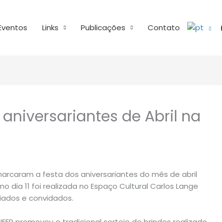
Eventos
Links
Publicações
Contato
 aniversariantes de Abril na
arcaram a festa dos aniversariantes do mês de abril
dia 11 foi realizada no Espaço Cultural Carlos Lange
iados e convidados.
FER promoveu o tradicional sorteio de brindes realizado