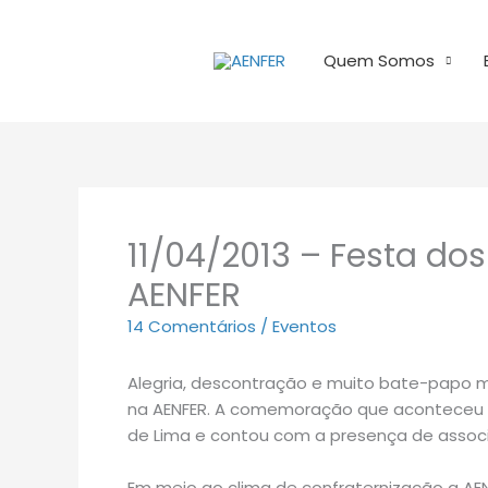
Ir
para
Quem Somos
o
conteúdo
11/04/2013 – Festa dos
AENFER
14 Comentários
/
Eventos
Alegria, descontração e muito bate-papo m
na AENFER. A comemoração que aconteceu no 
de Lima e contou com a presença de assoc
Em meio ao clima de confraternização a AEN