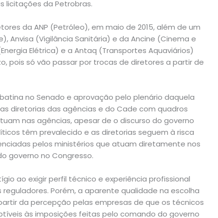
 licitações da Petrobras.
retores da ANP (Petróleo), em maio de 2015, além de um
, Anvisa (Vigilância Sanitária) e da Ancine (Cinema e
Energia Elétrica) e a Antaq (Transportes Aquaviários)
 pois só vão passar por trocas de diretores a partir de
abatina no Senado e aprovação pelo plenário daquela
 as diretorias das agências e do Cade com quadros
atuam nas agências, apesar de o discurso do governo
olíticos têm prevalecido e as diretorias seguem à risca
fluenciadas pelos ministérios que atuam diretamente nos
 do governo no Congresso.
gio ao exigir perfil técnico e experiência profissional
s reguladores. Porém, a aparente qualidade na escolha
 a partir da percepção pelas empresas de que os técnicos
ptíveis às imposições feitas pelo comando do governo