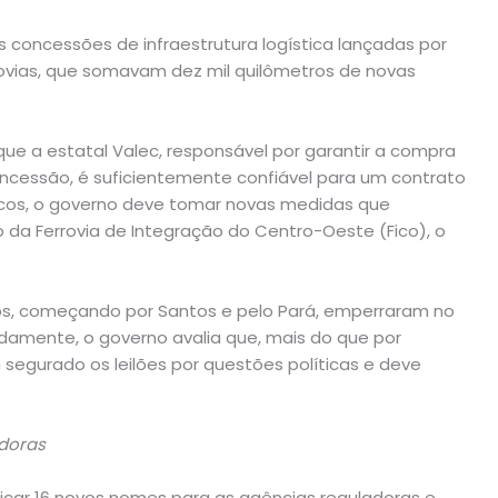
 concessões de infraestrutura logística lançadas por
rovias, que somavam dez mil quilômetros de novas
e a estatal Valec, responsável por garantir a compra
oncessão, é suficientemente confiável para um contrato
iscos, o governo deve tomar novas medidas que
da Ferrovia de Integração do Centro-Oeste (Fico), o
cos, começando por Santos e pelo Pará, emperraram no
damente, o governo avalia que, mais do que por
 segurado os leilões por questões políticas e deve
adoras
ndicar 16 novos nomes para as agências reguladoras e