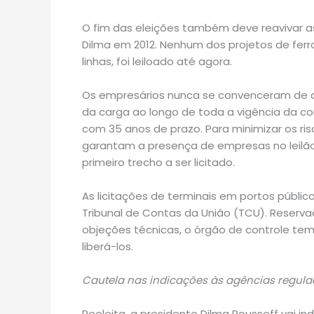
O fim das eleições também deve reavivar as
Dilma em 2012. Nenhum dos projetos de fer
linhas, foi leiloado até agora.
Os empresários nunca se convenceram de qu
da carga ao longo de toda a vigência da c
com 35 anos de prazo. Para minimizar os r
garantam a presença de empresas no leilão 
primeiro trecho a ser licitado.
As licitações de terminais em portos públi
Tribunal de Contas da União (TCU). Reserva
objeções técnicas, o órgão de controle tem
liberá-los.
Cautela nas indicações às agências regul
Reeleita, a presidente Dilma Rousseff vai i