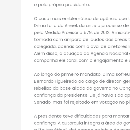
e pela própria presidente.
O caso mais emblemático de agência que t
Dilma foi o da Aneel, durante o processo 
pela Medida Provisória 579, de 2012. A iniciat
tomada com amparo de laudos das áreas té
colegiada, apenas com o aval de diretores li
Além disso, a atuação da Agência Nacional d
campanha eleitoral, com o engajamento e o 
Ao longo do primeiro mandato, Dilma sofreu
Bernardo Figueiredo ao cargo de diretor-g
rebelião da base aliada do governo no Cong
confiança da presidente. Ele já havia sido
Senado, mas foi rejeitado em votação no p
A presidente teve dificuldades para mont
confiança. A autarquia integra a área do g
a “faxina ética”, deflagrada no início do pr