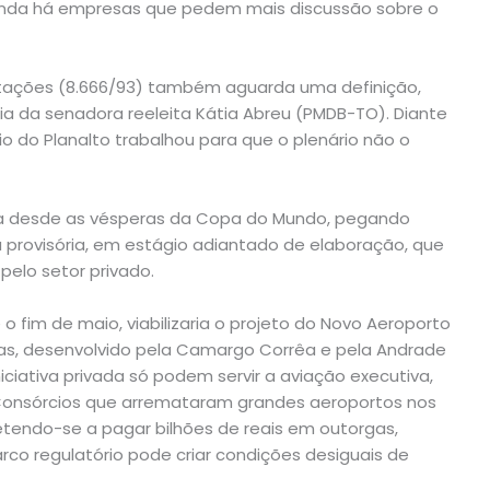
ainda há empresas que pedem mais discussão sobre o
icitações (8.666/93) também aguarda uma definição,
ria da senadora reeleita Kátia Abreu (PMDB-TO). Diante
 do Planalto trabalhou para que o plenário não o
ra desde as vésperas da Copa do Mundo, pegando
a provisória, em estágio adiantado de elaboração, que
pelo setor privado.
 fim de maio, viabilizaria o projeto do Novo Aeroporto
ras, desenvolvido pela Camargo Corrêa e pela Andrade
niciativa privada só podem servir a aviação executiva,
Consórcios que arremataram grandes aeroportos nos
tendo-se a pagar bilhões de reais em outorgas,
o regulatório pode criar condições desiguais de