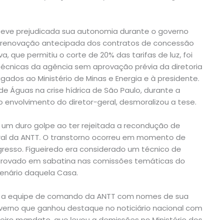
eve prejudicada sua autonomia durante o governo
de renovação antecipada dos contratos de concessão
iva, que permitiu o corte de 20% das tarifas de luz, foi
cnicas da agência sem aprovação prévia da diretoria
gados ao Ministério de Minas e Energia e à presidente.
e Águas na crise hídrica de São Paulo, durante a
envolvimento do diretor-geral, desmoralizou a tese.
 um duro golpe ao ter rejeitada a recondução de
eral da ANTT. O transtorno ocorreu em momento de
resso. Figueiredo era considerado um técnico de
 aprovado em sabatina nas comissões temáticas do
lenário daquela Casa.
ar a equipe de comando da ANTT com nomes de sua
overno que ganhou destaque no noticiário nacional com
imeiro mandato, que levou a demissões no Ministério dos