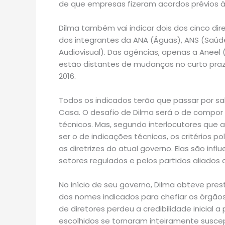
de que empresas fizeram acordos prévios às
Dilma também vai indicar dois dos cinco di
dos integrantes da ANA (Águas), ANS (Saúde)
Audiovisual). Das agências, apenas a Aneel (
estão distantes de mudanças no curto prazo,
2016.
Todos os indicados terão que passar por s
Casa. O desafio de Dilma será o de compor
técnicos. Mas, segundo interlocutores que 
ser o de indicações técnicas, os critérios p
as diretrizes do atual governo. Elas são in
setores regulados e pelos partidos aliados
No início de seu governo, Dilma obteve prestí
dos nomes indicados para chefiar os órgão
de diretores perdeu a credibilidade inicial
escolhidos se tornaram inteiramente susce