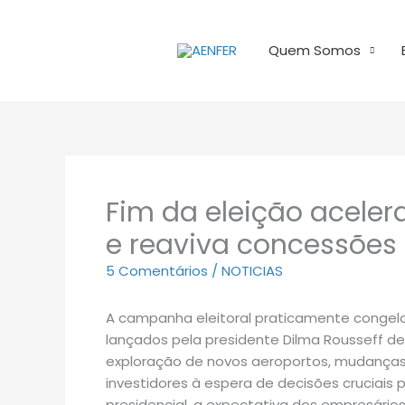
Ir
para
Quem Somos
o
conteúdo
Fim da eleição aceler
e reaviva concessões
5 Comentários
/
NOTICIAS
A campanha eleitoral praticamente congelo
lançados pela presidente Dilma Rousseff d
exploração de novos aeroportos, mudanças
investidores à espera de decisões cruciais 
presidencial, a expectativa dos empresário