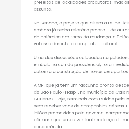
prefeitos de localidades produtoras, mas 
assunto.
No Senado, o projeto que altera a Lei de L
embora já tenha relatório pronto – de auto
da polêmica em torno da mudança, o Palácio
votasse durante a campanha eleitoral.
Uma das discussões colocadas na geladei
embalo na corrida presidencial, foi a medid
autoriza a construção de novos aeroportos 
A MP, que já tem um rascunho pronto desde o
de São Paulo (Nasp), no município de Caiei
Gutierrez. Hoje, terminais construídos pela i
sem receber voos de companhias aéreas. 
leilões promovidos pelo governo, comprome
afirmam que uma eventual mudança do marc
concorrência.