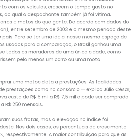
nto com os veículos, crescem o tempo gasto no
es, do qual o despachante também já foi vítima.
 carros e motos do que gente. De acordo com dados do
ran), entre setembro de 2003 e o mesmo período deste
 país. Para se ter uma ideia, nesse mesmo espaço de
os usados para a comparação, o Brasil ganhou uma
o se todos os moradores de uma única cidade, como
uirissem pelo menos um carro ou uma moto
rar uma motocicleta a prestações. As facilidades
e prestações como no consórcio — explica Júlio César,
a custa de R$ 5 mil a R$ 7,5 mil e pode ser comprada
a R$ 250 mensais.
ram suas frotas, mas a elevação no índice foi
deste. Nos dois casos, os percentuais de crescimento
%, respectivamente. A maior contribuição para que as