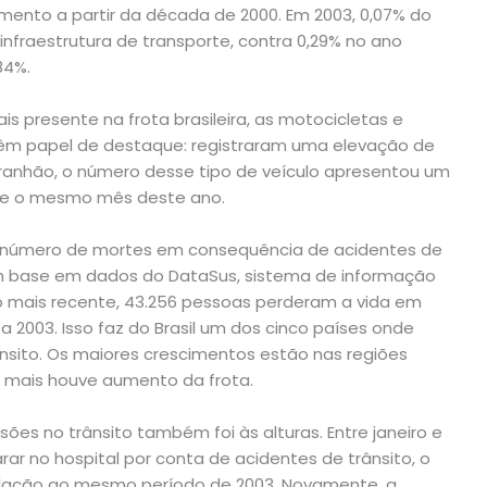
mento a partir da década de 2000. Em 2003, 0,07% do
infraestrutura de transporte, contra 0,29% no ano
84%.
s presente na frota brasileira, as motocicletas e
êm papel de destaque: registraram uma elevação de
ranhão, o número desse tipo de veículo apresentou um
 e o mesmo mês deste ano.
 número de mortes em consequência de acidentes de
m base em dados do DataSus, sistema de informação
do mais recente, 43.256 pessoas perderam a vida em
 2003. Isso faz do Brasil um dos cinco países onde
sito. Os maiores crescimentos estão nas regiões
 mais houve aumento da frota.
ões no trânsito também foi às alturas. Entre janeiro e
ar no hospital por conta de acidentes de trânsito, o
elação ao mesmo período de 2003. Novamente, a