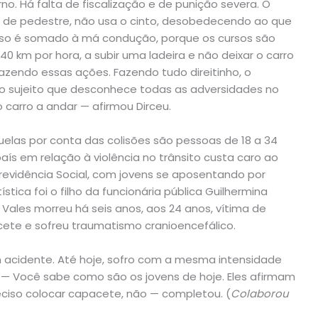
no. Há falta de fiscalização e de punição severa. O
ixa de pedestre, não usa o cinto, desobedecendo ao que
isso é somado à má condução, porque os cursos são
 40 km por hora, a subir uma ladeira e não deixar o carro
a fazendo essas ações. Fazendo tudo direitinho, o
o sujeito que desconhece todas as adversidades no
o carro a andar — afirmou Dirceu.
las por conta das colisões são pessoas de 18 a 34
país em relação à violência no trânsito custa caro ao
revidência Social, com jovens se aposentando por
stica foi o filho da funcionária pública Guilhermina
Vales morreu há seis anos, aos 24 anos, vítima de
ete e sofreu traumatismo cranioencefálico.
m acidente. Até hoje, sofro com a mesma intensidade
 — Você sabe como são os jovens de hoje. Eles afirmam
reciso colocar capacete, não — completou. (
Colaborou