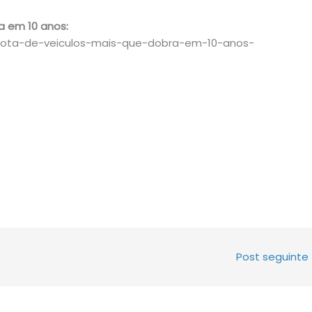
ra em 10 anos:
-frota-de-veiculos-mais-que-dobra-em-10-anos-
Post seguinte