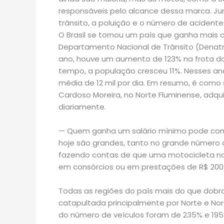
responsáveis pelo alcance dessa marca. Ju
trânsito, a poluição e o número de acident
O Brasil se tornou um país que ganha mais
Departamento Nacional de Trânsito (Denat
ano, houve um aumento de 123% na frota do
tempo, a população cresceu 11%. Nesses an
média de 12 mil por dia. Em resumo, é com
Cardoso Moreira, no Norte Fluminense, adq
diariamente.
— Quem ganha um salário mínimo pode comp
hoje são grandes, tanto no grande número d
fazendo contas de que uma motocicleta nov
em consórcios ou em prestações de R$ 200 
Todas as regiões do país mais do que dobra
catapultada principalmente por Norte e Nor
do número de veículos foram de 235% e 195