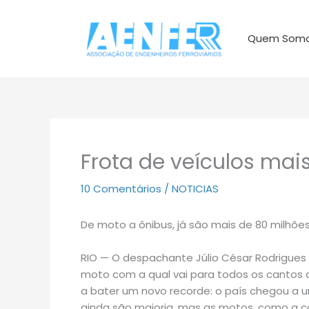
Ir
para
Quem Som
o
conteúdo
Frota de veículos mai
10 Comentários
/
NOTICIAS
De moto a ônibus, já são mais de 80 milhõ
RIO — O despachante Júlio César Rodrigues
moto com a qual vai para todos os cantos d
a bater um novo recorde: o país chegou a u
ainda são maioria, mas as motos, como a c