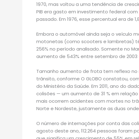
1970, mas voltou a uma tendência de cresci
PIB era gasto em investimento federal com 
passado. Em 1976, esse percentual era de 1,
Embora o automóvel ainda seja o veículo mai
motonetas (como scooters e lambretas) t
256% no período analisado. Somente no Ma
aumento de 543% entre setembro de 2003
Tamanho aumento de frota tem reflexo no
trânsito, conforme O GLOBO constatou, co
do Ministério da Saúde. Em 2011, ano do da
colisões — um aumento de 31 % em relação a
mais ocorrem acidentes com mortes no trân
Norte e Nordeste, justamente as duas onde
O número de internações por conta das colis
agosto deste ano, 112.264 pessoas foram par
que significa um crescimento de 55% em r