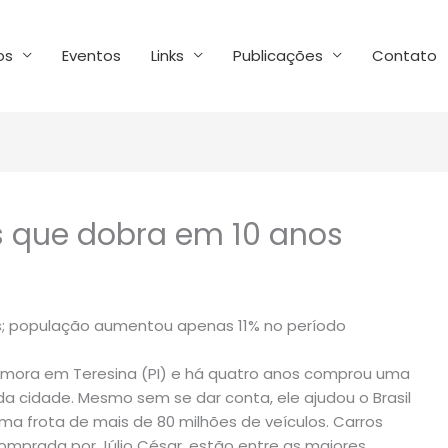
os
Eventos
Links
Publicações
Contato
s que dobra em 10 anos
es; população aumentou apenas 11% no período
 mora em Teresina (PI) e há quatro anos comprou uma
a cidade. Mesmo sem se dar conta, ele ajudou o Brasil
ma frota de mais de 80 milhões de veículos. Carros
omprada por Júlio César, estão entre as maiores