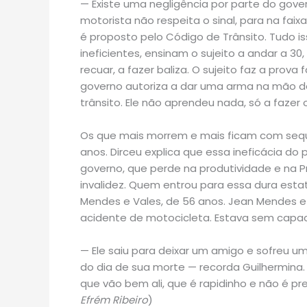
— Existe uma negligência por parte do gover
motorista não respeita o sinal, para na fa
é proposto pelo Código de Trânsito. Tudo 
ineficientes, ensinam o sujeito a andar a 30,
recuar, a fazer baliza. O sujeito faz a prov
governo autoriza a dar uma arma na mão d
trânsito. Ele não aprendeu nada, só a fazer 
Os que mais morrem e mais ficam com seque
anos. Dirceu explica que essa ineficácia do 
governo, que perde na produtividade e na P
invalidez. Quem entrou para essa dura estatí
Mendes e Vales, de 56 anos. Jean Mendes e 
acidente de motocicleta. Estava sem capac
— Ele saiu para deixar um amigo e sofreu u
do dia de sua morte — recorda Guilhermina.
que vão bem ali, que é rapidinho e não é p
Efrém Ribeiro
)