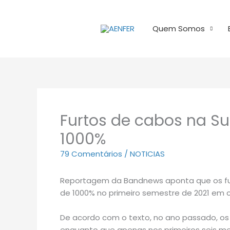
Ir
para
Quem Somos
o
conteúdo
Furtos de cabos na 
1000%
79 Comentários
/
NOTICIAS
Reportagem da Bandnews aponta que os fu
de 1000% no primeiro semestre de 2021 em
De acordo com o texto, no ano passado, os
enquanto que apenas nos primeiros seis m