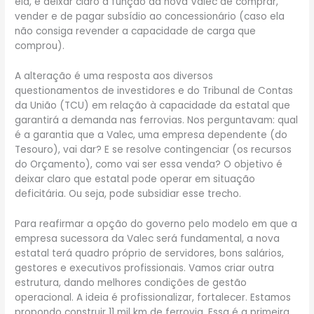
ela, é deixar claro a função da nova Valec de comprar,
vender e de pagar subsídio ao concessionário (caso ela
não consiga revender a capacidade de carga que
comprou).
A alteração é uma resposta aos diversos
questionamentos de investidores e do Tribunal de Contas
da União (TCU) em relação à capacidade da estatal que
garantirá a demanda nas ferrovias. Nos perguntavam: qual
é a garantia que a Valec, uma empresa dependente (do
Tesouro), vai dar? E se resolve contingenciar (os recursos
do Orçamento), como vai ser essa venda? O objetivo é
deixar claro que estatal pode operar em situação
deficitária. Ou seja, pode subsidiar esse trecho.
Para reafirmar a opção do governo pelo modelo em que a
empresa sucessora da Valec será fundamental, a nova
estatal terá quadro próprio de servidores, bons salários,
gestores e executivos profissionais. Vamos criar outra
estrutura, dando melhores condições de gestão
operacional. A ideia é profissionalizar, fortalecer. Estamos
propondo construir 11 mil km de ferrovia. Essa é a primeira