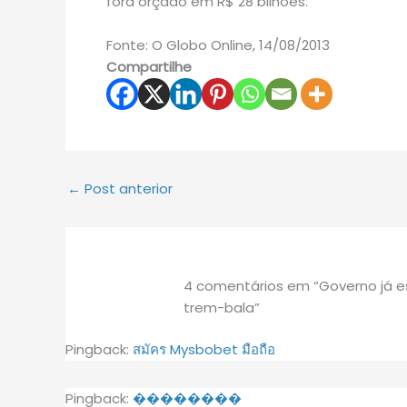
fora orçado em R$ 28 bilhões.
Fonte: O Globo Online, 14/08/2013
Compartilhe
←
Post anterior
4 comentários em “Governo já e
trem-bala”
Pingback:
สมัคร Mysbobet มือถือ
Pingback:
��������