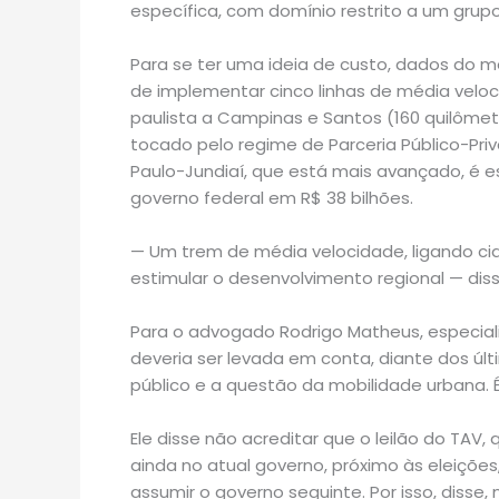
específica, com domínio restrito a um gru
Para se ter uma ideia de custo, dados do m
de implementar cinco linhas de média veloc
paulista a Campinas e Santos (160 quilômet
tocado pelo regime de Parceria Público-Priva
Paulo-Jundiaí, que está mais avançado, é e
governo federal em R$ 38 bilhões.
— Um trem de média velocidade, ligando cid
estimular o desenvolvimento regional — dis
Para o advogado Rodrigo Matheus, especialis
deveria ser levada em conta, diante dos úl
público e a questão da mobilidade urbana. É
Ele disse não acreditar que o leilão do TAV,
ainda no atual governo, próximo às eleiçõe
assumir o governo seguinte. Por isso, disse