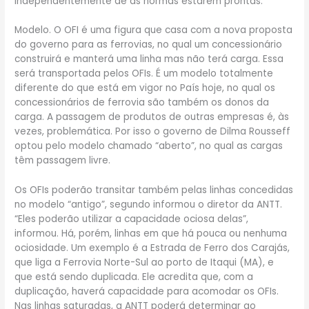
independentemente de as normas estarem prontas.
Modelo. O OFI é uma figura que casa com a nova proposta
do governo para as ferrovias, no qual um concessionário
construirá e manterá uma linha mas não terá carga. Essa
será transportada pelos OFIs. É um modelo totalmente
diferente do que está em vigor no País hoje, no qual os
concessionários de ferrovia são também os donos da
carga. A passagem de produtos de outras empresas é, às
vezes, problemática. Por isso o governo de Dilma Rousseff
optou pelo modelo chamado “aberto”, no qual as cargas
têm passagem livre.
Os OFIs poderão transitar também pelas linhas concedidas
no modelo “antigo”, segundo informou o diretor da ANTT.
“Eles poderão utilizar a capacidade ociosa delas”,
informou. Há, porém, linhas em que há pouca ou nenhuma
ociosidade. Um exemplo é a Estrada de Ferro dos Carajás,
que liga a Ferrovia Norte-Sul ao porto de Itaqui (MA), e
que está sendo duplicada. Ele acredita que, com a
duplicação, haverá capacidade para acomodar os OFIs.
Nas linhas saturadas, a ANTT poderá determinar ao