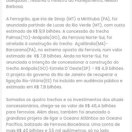
adequado”, resumiu o ministro do Planejamento, Nelson
Barbosa.
A Ferrogrão, que iria de Sinop (MT) a Miritituba (PA), foi
anunciada partindo de Lucas do Rio Verde (MT), com custo
estimado de R$ 9,9 bilhões. A concessão do trecho
Palmas(TO)-Anápolis(GO), da Ferrovia Norte-Sul, foi
atrelada à construção do trecho Açailândia(MA)-
Barcarena(PA), no extremo oposto da ferrovia, num valor
estimado de R$ 7,8 bilhões. Ainda na Norte-Sul, foi
anunciada a intenção de concessionar a construção do
trecho Anápolis(GO)-Estrela D´Oeste(SP) – R$ 4,9 bilhões.
O projeto do governo do Rio de Janeiro de recuperar a
ligação Rio-Vitória(ES) foi incluído em audiência pública e
estimado em R$ 7,8 bilhões.
Somados os quatro trechos e os investimentos dos atuais
concessionários, chega-se ao valor de R$ 46,4 bilhões
para ferrovias. Além disso, também foi anunciado o
grandioso projeto de ligar o Oceano Atlântico ao Oceano
Pacífico, batizado de Ferrovia Bioceânica. Uma conta de
mais R$ 40 bilhões e 3,5 mil quilômetros, só no lado