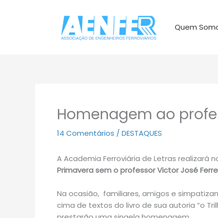
Ir
para
Quem Som
o
conteúdo
Homenagem ao profes
14 Comentários
/
DESTAQUES
A Academia Ferroviária de Letras realizará 
Primavera sem o professor Victor José Ferre
Na ocasião, familiares, amigos e simpatiz
cima de textos do livro de sua autoria “o Tri
prestarão uma singela homenagem.