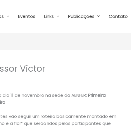
os
Eventos
Links
Publicações
Contato
sor Victor
no dia 11 de novembro na sede da AENFER:
Primeira
ira
antes vão seguir um roteiro basicamente montado em
lho e a flor” que serão lidos pelos participantes que